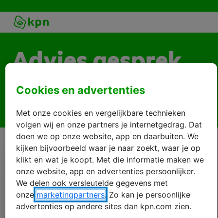
Advies gesprek
Plan een adviesgesprek en ontdek hoe wij jouw
Cookies en advertenties
organisatie kunnen helpen om slimmer te werken
Met onze cookies en vergelijkbare technieken
volgen wij en onze partners je internetgedrag. Dat
doen we op onze website, app en daarbuiten. We
kijken bijvoorbeeld waar je naar zoekt, waar je op
klikt en wat je koopt. Met die informatie maken we
Bel mij terug
onze website, app en advertenties persoonlijker.
We delen ook versleutelde gegevens met
onze
marketingpartners
. Zo kan je persoonlijke
advertenties op andere sites dan kpn.com zien.