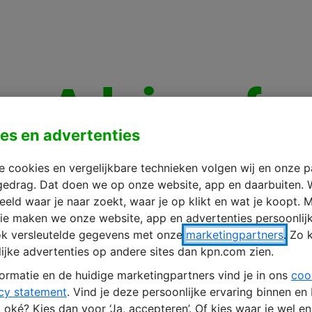
Advies of
es en advertenties
vraag?
 cookies en vergelijkbare technieken volgen wij en onze p
gedrag. Dat doen we op onze website, app en daarbuiten. 
We helpen je graag!
eeld waar je naar zoekt, waar je op klikt en wat je koopt. M
ie maken we onze website, app en advertenties persoonlij
ok versleutelde gegevens met onze
marketingpartners
. Zo 
Wat is je vraag? *
ijke advertenties op andere sites dan kpn.com zien.
1
ormatie en de huidige marketingpartners vind je in ons
coo
cy statement
. Vind je deze persoonlijke ervaring binnen en
oké? Kies dan voor ‘Ja, accepteren’. Of kies waar je wel e