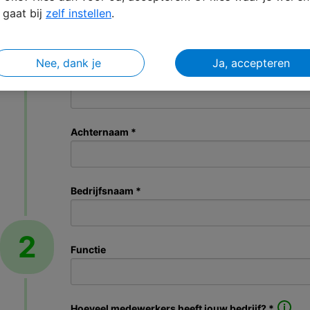
gaat bij
zelf instellen
.
Voornaam *
Nee, dank je
Ja, accepteren
Tussenvoegsel(s)
Achternaam *
Bedrijfsnaam *
2
Functie
Hoeveel medewerkers heeft jouw bedrijf? *