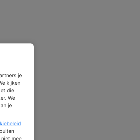
artners je
We kijken
et die
ker. We
kan je
kiebeleid
 buiten
n niet mee