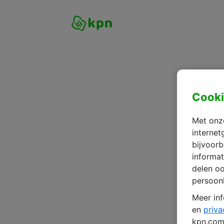
Cooki
Met onze
internet
bijvoorb
informat
delen o
persoonl
Meer inf
en
priva
kpn.com 