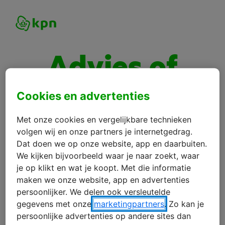
Advies of
vraag?
Cookies en advertenties
We helpen je graag!
Met onze cookies en vergelijkbare technieken
volgen wij en onze partners je internetgedrag.
Dat doen we op onze website, app en daarbuiten.
We kijken bijvoorbeeld waar je naar zoekt, waar
Wat is je vraag? *
je op klikt en wat je koopt. Met die informatie
maken we onze website, app en advertenties
persoonlijker. We delen ook versleutelde
gegevens met onze
marketingpartners
. Zo kan je
Voornaam *
persoonlijke advertenties op andere sites dan