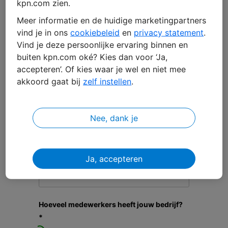
kpn.com zien.
Meer informatie en de huidige marketingpartners
vind je in ons
cookiebeleid
en
privacy statement
.
Tussenvoegsel(s)
Vind je deze persoonlijke ervaring binnen en
buiten kpn.com oké? Kies dan voor ‘Ja,
accepteren’. Of kies waar je wel en niet mee
Achternaam *
akkoord gaat bij
zelf instellen
.
Nee, dank je
Bedrijfsnaam *
Ja, accepteren
Functie
Hoeveel medewerkers heeft jouw bedrijf?
*