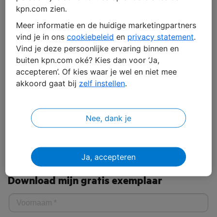
kpn.com zien.
Meer informatie en de huidige marketingpartners
vind je in ons
cookiebeleid
en
privacy statement
.
NIS2 en de Cbw: een
Vind je deze persoonlijke ervaring binnen en
buiten kpn.com oké? Kies dan voor ‘Ja,
pragmatisch eBook voor
accepteren’. Of kies waar je wel en niet mee
compliance
akkoord gaat bij
zelf instellen
.
In dit eBook ontdek je:
Nee, dank je
De kernprincipes van NIS2 en de Cyberbeveiligingswet
Is NIS2 voor jouw organisatie van toepassing?
Praktische tips voor de implementatie van NIS2
Ja, accepteren
Download mijn gratis exemplaar