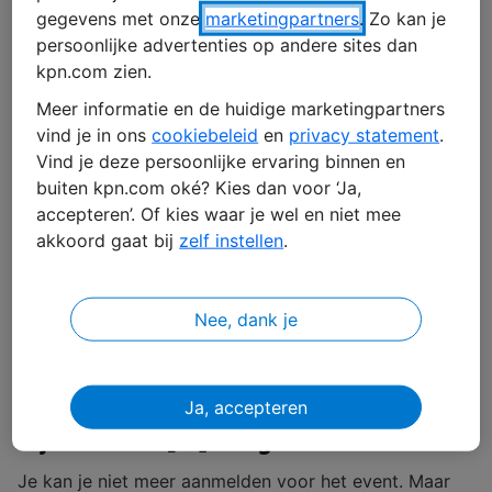
gegevens met onze
marketingpartners
. Zo kan je
persoonlijke advertenties op andere sites dan
kpn.com zien.
NLSecure[ID] 2026
Meer informatie en de huidige marketingpartners
vind je in ons
cookiebeleid
en
privacy statement
.
Dinsdag 20 januari 2026 | 10.00 tot 17.00 uur
Vind je deze persoonlijke ervaring binnen en
NBC Congrescentrum Nieuwegein
buiten kpn.com oké? Kies dan voor ‘Ja,
accepteren’. Of kies waar je wel en niet mee
Leer van experts
– o.a. securitylegende Mikko Hyppönen deelt zijn
visie
akkoord gaat bij
zelf instellen
.
Verdiep je kennis
– 12 break-outs met o.a. Floor van Eijk (CISO NN
Group) en Luisella ten Pierik (CISO Stedin)
Nee, dank je
Vergroot je netwerk
– werk mee aan een cyberweerbaar Nederland
Ja, accepteren
Kijk NLSecure[ID] terug
Je kan je niet meer aanmelden voor het event. Maar