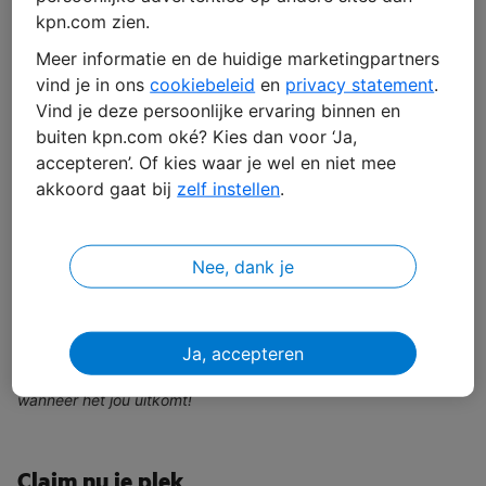
kpn.com zien.
Meer informatie en de huidige marketingpartners
vind je in ons
cookiebeleid
en
privacy statement
.
Business continuity versterken
Vind je deze persoonlijke ervaring binnen en
buiten kpn.com oké? Kies dan voor ‘Ja,
met private 5G
accepteren’. Of kies waar je wel en niet mee
akkoord gaat bij
zelf instellen
.
Live webinar | 23 september 13.00-14.00 uur
Leer over de rol van 5G binnen kritische omgevingen
Ontdek nieuwe mogelijkheden van 5G-LAN in IT en OT
Nee, dank je
Ervaar wat private 5G betekent voor uptime, veiligheid en flexibiliteit​
Laat je inspireren door succesvolle private 5G use cases
Ja, accepteren
Kan je niet deelnemen? Schrijf je dan toch in en kijk terug
wanneer het jou uitkomt!
Claim nu je plek