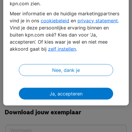
kpn.com zien.
Meer informatie en de huidige marketingpartners
vind je in ons
cookiebeleid
en
privacy statement
.
Vind je deze persoonlijke ervaring binnen en
eBook Televisie in de zorg is
buiten kpn.com oké? Kies dan voor ‘Ja,
onmisbaar
accepteren’. Of kies waar je wel en niet mee
akkoord gaat bij
zelf instellen
.
Je cliënten willen, net als ieder ander, de laatste internationale series
bingen of het Nederlandse nieuws volgen. En voor jezelf, als
zorgorganisatie, is het een mooi extra communicatiekanaal. Tegelijk mag
Nee, dank je
de tv je geen extra tijd kosten – de zorgverlening gaat voor. Altijd. Kies je
voor de tv-diensten van KPN Health, dan weet je zeker dat het
organiseren van een modern televisieaanbod niet ten koste gaat van je
zorgverlening.
Ja, accepteren
Download jouw exemplaar