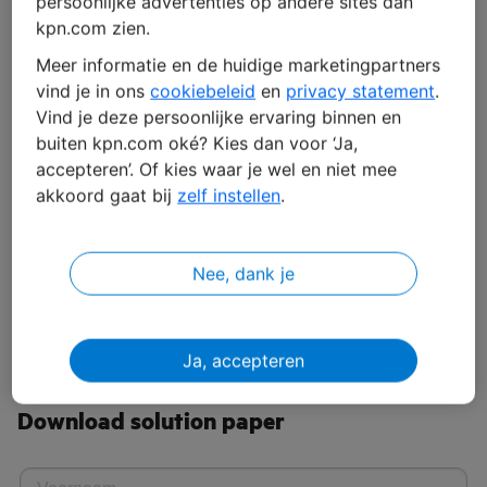
persoonlijke advertenties op andere sites dan
kpn.com zien.
Meer informatie en de huidige marketingpartners
vind je in ons
cookiebeleid
en
privacy statement
.
Haal het maximale uit je IT-
Vind je deze persoonlijke ervaring binnen en
buiten kpn.com oké? Kies dan voor ‘Ja,
ecosysteem
accepteren’. Of kies waar je wel en niet mee
KPN SIAM - De kracht van verbinding
akkoord gaat bij
zelf instellen
.
In deze solution paper lees je alles over:
Nee, dank je
het cruciale belang van service-integratie
de voordelen van de SIAM-methodiek
onze aanpak en modulaire dienstverlening
Ja, accepteren
Download solution paper