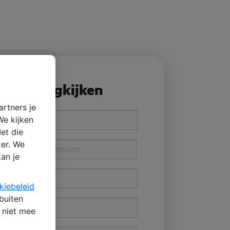
voor terugkijken
artners je
We kijken
et die
ker. We
kan je
kiebeleid
 buiten
n niet mee