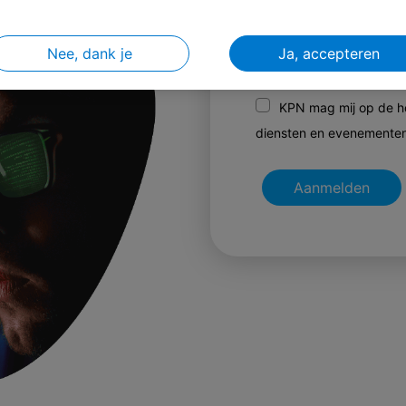
Nee, dank je
Ja, accepteren
KPN mag mij op de h
diensten en evenementen