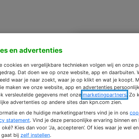
en
es en advertenties
Meld je aan 
 cookies en vergelijkbare technieken volgen wij en onze p
gedrag. Dat doen we op onze website, app en daarbuiten. 
 het jou uitkomt
eeld waar je naar zoekt, waar je op klikt en wat je koopt. M
ie maken we onze website, app en advertenties persoonlij
e bedreigingen er op de loer
ok versleutelde gegevens met onze
marketingpartners
. Zo 
ijke advertenties op andere sites dan kpn.com zien.
de slag kan gaan
ormatie en de huidige marketingpartners vind je in ons
coo
cy statement
. Vind je deze persoonlijke ervaring binnen en
oké? Kies dan voor ‘Ja, accepteren’. Of kies waar je wel e
gaat bij
zelf instellen
.