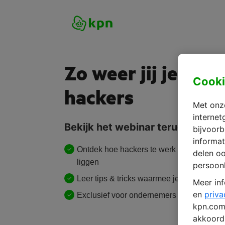
Zo weer jij je teg
Cooki
hackers
Met onze
internet
Bekijk het webinar terug wanneer
bijvoorb
informat
Ontdek hoe hackers te werk gaan en welk
delen o
liggen
persoonl
Leer tips & tricks waarmee je direct aan 
Meer inf
en
priva
Exclusief voor ondernemers
kpn.com 
akkoord 