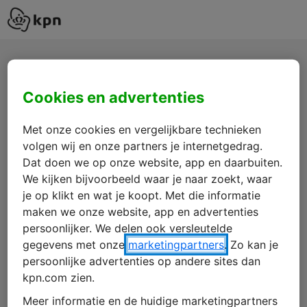
Download Factsheet
Cookies en advertenties
Web Application Firewall
Met onze cookies en vergelijkbare technieken
volgen wij en onze partners je internetgedrag.
Dat doen we op onze website, app en daarbuiten.
Voornaam
We kijken bijvoorbeeld waar je naar zoekt, waar
je op klikt en wat je koopt. Met die informatie
maken we onze website, app en advertenties
Tussenvoegsel(s)
persoonlijker. We delen ook versleutelde
gegevens met onze
marketingpartners
. Zo kan je
persoonlijke advertenties op andere sites dan
Achternaam
kpn.com zien.
Meer informatie en de huidige marketingpartners