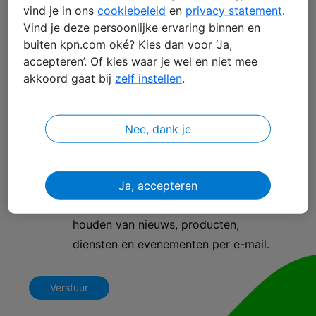
vind je in ons
cookiebeleid
en
privacy statement
.
Bedrijfsnaam
Vind je deze persoonlijke ervaring binnen en
buiten kpn.com oké? Kies dan voor ‘Ja,
accepteren’. Of kies waar je wel en niet mee
akkoord gaat bij
zelf instellen
.
Zakelijk e-mailadres
Nee, dank je
Telefoonnummer
Ja, accepteren
Ja, KPN mag mij op de hoogte
houden van nieuws, producten,
diensten en evenementen per e-mail.